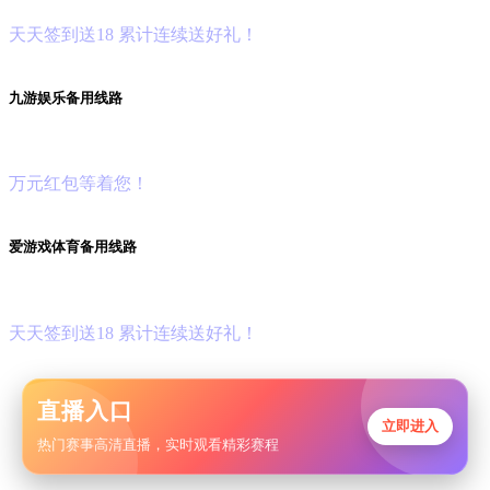
天
天
签
到
送
18 累
计
连
续
送
好
礼！
九
游
娱
乐
备
用
线
路
首
存
豪
礼
万
元
红
包
等
着
您！
爱
游
戏
体
育
备
用
线
路
爱
游
戏
棋
牌
\电
子
狂
欢
季
天
天
签
到
送
18 累
计
连
续
送
好
礼！
直播入口
立即进入
热门赛事高清直播，实时观看精彩赛程