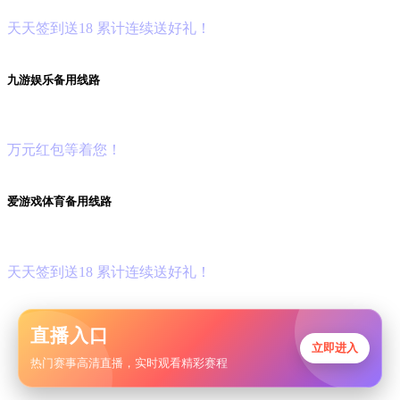
天
天
签
到
送
18 累
计
连
续
送
好
礼！
九
游
娱
乐
备
用
线
路
首
存
豪
礼
万
元
红
包
等
着
您！
爱
游
戏
体
育
备
用
线
路
爱
游
戏
棋
牌
\电
子
狂
欢
季
天
天
签
到
送
18 累
计
连
续
送
好
礼！
直播入口
立即进入
热门赛事高清直播，实时观看精彩赛程