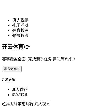
世界杯赛程火热进行中，
·
真
人
视
讯
·
电
子
游
戏
·
体
育
投
注
·
彩
票
棋
牌
开
云
体
育
👉️
赛
事
覆
盖
全
面
| 完
成
新
手
任
务
豪
礼
等
您
来
！
进
入
游
戏

九
游
娱
乐
真
人
首
存
68%
红
利
超
高
返
利
带
您
玩
转
真
人
视
讯