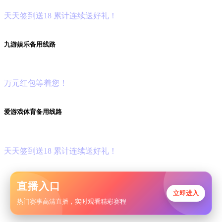
天
天
签
到
送
18 累
计
连
续
送
好
礼！
九
游
娱
乐
备
用
线
路
首
存
豪
礼
万
元
红
包
等
着
您！
爱
游
戏
体
育
备
用
线
路
爱
游
戏
棋
牌
\电
子
狂
欢
季
天
天
签
到
送
18 累
计
连
续
送
好
礼！
直播入口
立即进入
热门赛事高清直播，实时观看精彩赛程