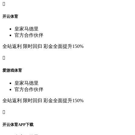

开
云
体
育
皇
家
马
德
里
官
方
合
作
伙
伴
全
站
返
利
限
时
回
归
彩
金
全
面
提
升
150%

爱
游
戏
体
育
皇
家
马
德
里
官
方
合
作
伙
伴
全
站
返
利
限
时
回
归
彩
金
全
面
提
升
150%

开
云
体
育
A
P
P
下
载